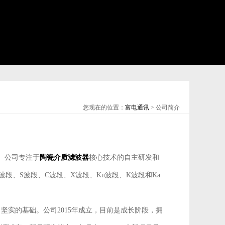
您现在的位置：
富电通讯
> 公司简介
。公司专注于
陶瓷介质滤波器
核心技术的自主研发和
段、S波段、C波段、X波段、Ku波段、K波段和Ka
实的基础。公司2015年成立，目前是成长阶段，拥