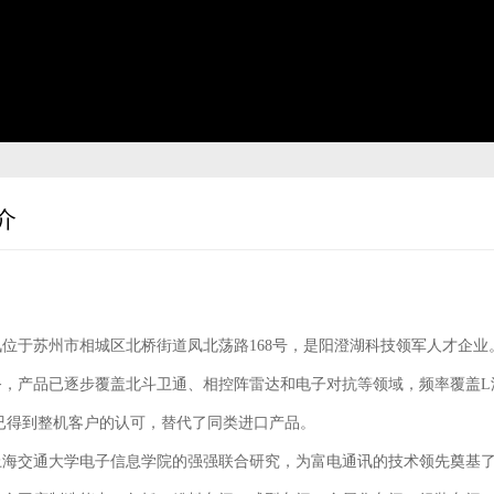
介
位于苏州市相城区北桥街道凤北荡路168号，是阳澄湖科技领军人才企业
，产品已逐步覆盖北斗卫通、相控阵雷达和电子对抗等领域，频率覆盖L波
已得到整机客户的认可，替代了同类进口产品。
海交通大学电子信息学院的强强联合研究，为富电通讯的技术领先奠基了坚