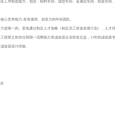
全工序制造能力，包括：粉料车间、成型车间、金属化车间、组装车间、调
聚核心竞争能力-富有激情、创造力的年轻团队。
争力是唯一的。富电通过制定人才策略（制定员工前途发展计划）、人才
总工程师之前担任韩国一流陶瓷介质滤波器企业研发总监，13年的滤波器
质滤波器设计经验。